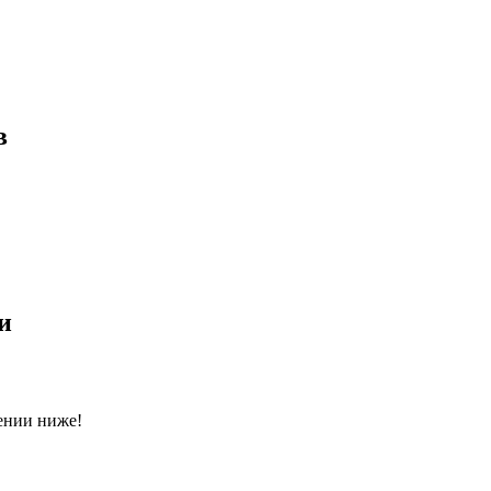
в
и
ении ниже!