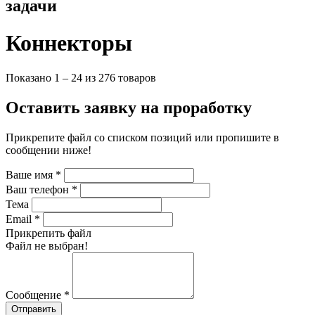
задачи
- 65 C
Максимальная рабочая температура:
Коннекторы
+ 105 C
+ 110 C
+ 125 C
Показано 1 – 24 из 276 товаров
+ 130 C
+ 165 C
Оставить заявку на проработку
+ 85 C
Номинальный ток:
Прикрепите файл со списком позиций или пропишите в
-
сообщении ниже!
1 A
1.5 A
Ваше имя
*
10 A
Ваш телефон
*
13 A
Тема
180 A
Email
*
2 A
Прикрепить файл
2.5 A
Файл не выбран!
220 A
245 A
3 A
3.4 A
Сообщение
*
4 A
Отправить