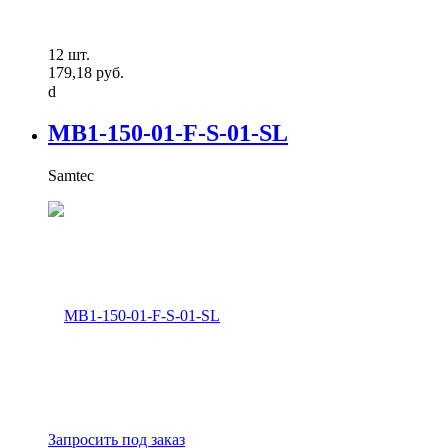
Циклы соединения:
100
25 Cycle
12 шт.
500
179,18 руб.
500 Cycles
Контактное местоположение:
MB1-150-01-F-S-01-SL
Bottom Contact
Dual Contact
Samtec
Side Contact
Top Contact
REACH - SVHC:
Details
Тип контакта:
-
Pin (Male)
Pin, Socket
Socket (Female)
Отфильтровано:
Unfiltered
Тип разъема:
Запросить под заказ
-