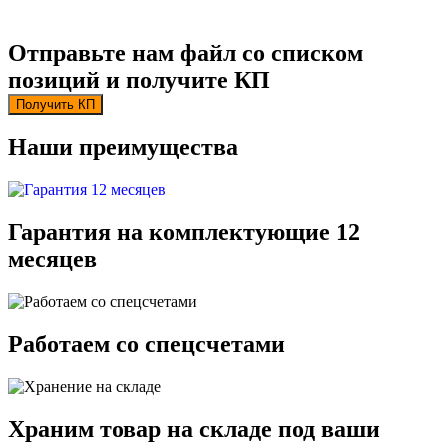
-
Pin (Male)
Отправьте нам файл со списком
Socket (Female)
Длина спаривания:
позиций и получите КП
-
Получить КП
0.279 mm
Наши преимущества
5.84 mm (0.23 in)
6.35 mm (0.25 in)
Приложение:
Board-to-Board
Гарантия на комплектующие 12
Board-to-Cable
Wire-to-Board
месяцев
Wire-to-Board, Power
Wire-to-Board, Signal
Wire-to-Wire, Power
Минимальная рабочая температура:
Работаем со спецсчетами
- 20 C
- 30 C
- 35 C
- 40 C
Храним товар на складе под ваши
- 55 C