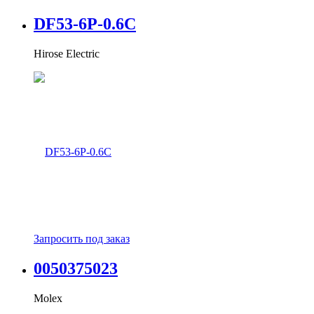
Plug
MIL-тип:
DF53-6P-0.6C
MIL-C-26482
Hirose Electric
MIL-DTL-26482 I
MIL-DTL-38999 I
MIL-DTL-5015
Частота:
2 GHz
Тип порта:
Simplex
Запросить под заказ
0050375023
Molex