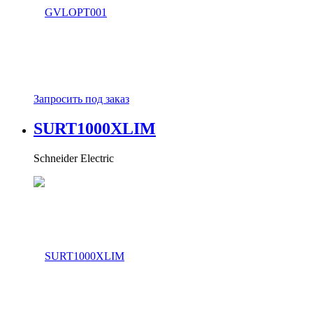
75 V
9 V
Входная частота:
47 Hz to 440 Hz
47 Hz to 63 Hz
50 Hz/60 Hz
Регулировка нагрузки:
Запросить под заказ
Regulated
REACH - SVHC:
SURT1000XLIM
Details
Механический стиль:
Schneider Electric
Non-Isolated / POL
Тип выхода:
Adjustable
DC
Single
VTT
Номинальное первичное напряжение:
16 V to 36 V
3 V to 6 V
Номинальное вторичное напряжение: