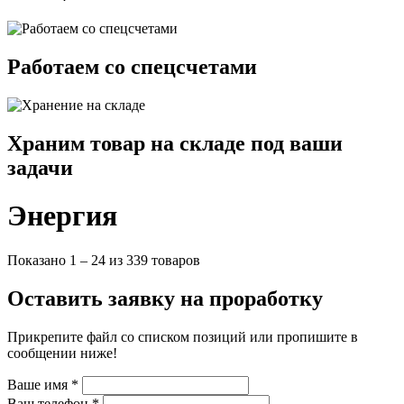
42 mA
46 A
5 A
550 mA
Работаем со спецсчетами
6 A
650 mA
66.5 mA
700 mA
Храним товар на складе под ваши
8 A
задачи
84 mA
Изоляционное напряжение:
Энергия
1 kV
1.5 kV
1.5 kVDC
Показано 1 – 24 из 339 товаров
1.6 kV
2 kV
Оставить заявку на проработку
2.25 kV
3 kV
Прикрепите файл со списком позиций или пропишите в
3 kVAC
сообщении ниже!
4 kVAC
5 kV
Ваше имя
*
5.2 kV
Ваш телефон
*