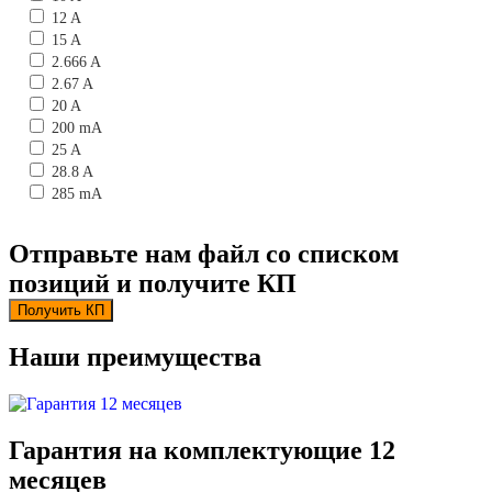
12 A
15 A
2.666 A
2.67 A
20 A
200 mA
25 A
28.8 A
285 mA
3 A
3 mA
Отправьте нам файл со списком
3.33 A
позиций и получите КП
3.333 A
3.35 A
Получить КП
30 A
33 mA
Наши преимущества
33.3 A
333 mA
350 mA to 1.4 A
4 A
Гарантия на комплектующие 12
40 A
месяцев
400 mA