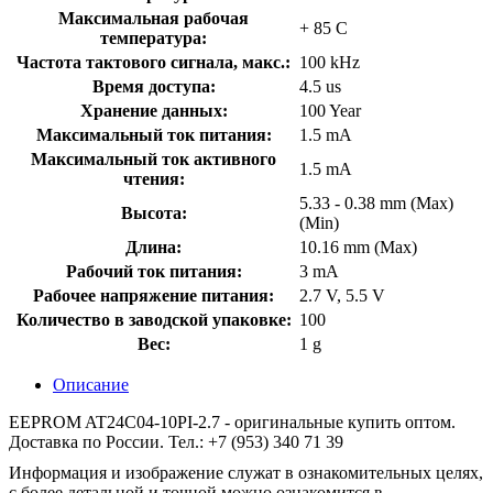
Максимальная рабочая
+ 85 C
температура:
Частота тактового сигнала, макс.:
100 kHz
Время доступа:
4.5 us
Хранение данных:
100 Year
Максимальный ток питания:
1.5 mA
Максимальный ток активного
1.5 mA
чтения:
5.33 - 0.38 mm (Max)
Высота:
(Min)
Длина:
10.16 mm (Max)
Рабочий ток питания:
3 mA
Рабочее напряжение питания:
2.7 V, 5.5 V
Количество в заводской упаковке:
100
Вес:
1 g
Описание
EEPROM AT24C04-10PI-2.7 - оригинальные купить оптом.
Доставка по России. Тел.: +7 (953) 340 71 39
Информация и изображение служат в ознакомительных целях,
с более детальной и точной можно ознакомится в