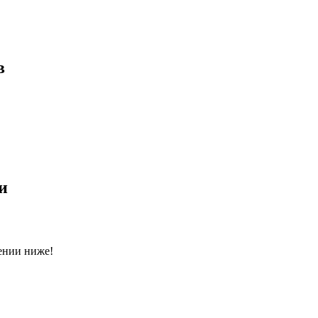
в
и
ении ниже!