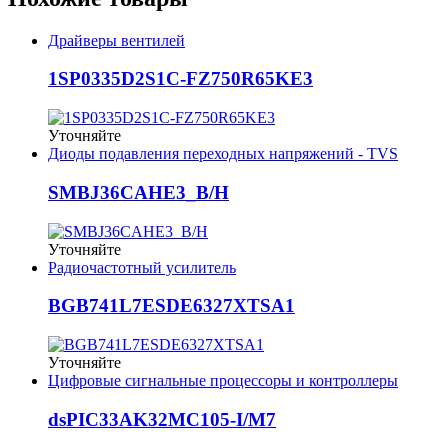
Драйверы вентилей
1SP0335D2S1C-FZ750R65KE3
Уточняйте
Диоды подавления переходных напряжений - TVS
SMBJ36CAHE3_B/H
Уточняйте
Радиочастотный усилитель
BGB741L7ESDE6327XTSA1
Уточняйте
Цифровые сигнальные процессоры и контроллеры
dsPIC33AK32MC105-I/M7