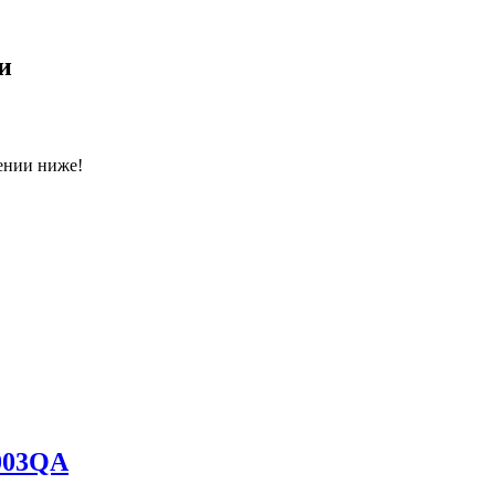
и
ении ниже!
003QA