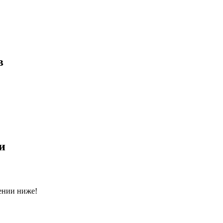
в
и
ении ниже!