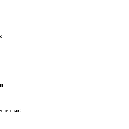
в
и
ении ниже!