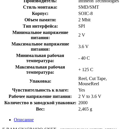
Производитель:
Infineon Technologies
Стиль монтажа:
SMD/SMT
Корпус:
SOIC-8
Объем памяти:
2 Mbit
Тип интерфейса:
SPI
Минимальное напряжение
2 V
питания:
Максимальное напряжение
3.6 V
питания:
Минимальная рабочая
- 40 C
температура:
Максимальная рабочая
+ 125 C
температура:
Reel, Cut Tape,
Упаковка:
MouseReel
Чувствительность к влаге:
Yes
Рабочее напряжение питания:
2 V to 3.6 V
Количество в заводской упаковке:
2000
Вес:
2,465 g
Описание