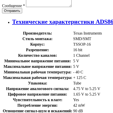
Сообщение
*
Отправить
Технические характеристики ADS8
Производитель:
Texas Instruments
Стиль монтажа:
SMD/SMT
Корпус:
TSSOP-16
Разрешение:
16 bit
Количество каналов:
1 Channel
Минимальное напряжение питания:
5 V
Максимальное напряжение питания:
5 V
Минимальная рабочая температура:
- 40 C
Максимальная рабочая температура:
+ 125 C
Упаковка:
Tube
Напряжение аналогового сигнала:
4.75 V to 5.25 V
Цифровое напряжение питания:
1.65 V to 5.25 V
Чувствительность к влаге:
Yes
Потребление энергии:
42 mW
Отношение сигнал-шум и искажений:
90 dB