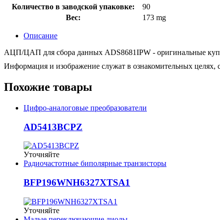
Количество в заводской упаковке:
90
Вес:
173 mg
Описание
АЦП/ЦАП для сбора данных ADS8681IPW - оригинальные купить 
Информация и изображение служат в ознакомительных целях, с
Похожие товары
Цифро-аналоговые преобразователи
AD5413BCPZ
Уточняйте
Радиочастотные биполярные транзисторы
BFP196WNH6327XTSA1
Уточняйте
Малые переключающие диоды