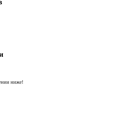
в
и
ении ниже!