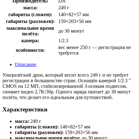
Производитель:
DJI
масса:
249 г
габариты (сложен):
140×82×57 мм
габариты (разложен):
159×203×56 мм
максимальное время
до 30 минут
полёта:
камера:
1/2.3
вес менее 250 г — регистрация не
особенности:
требуется
Описание
Ультралёгкий дрон, который весит всего 249 г и не требует
регистрации в большинстве стран. Оснащён камерой 1/2.3 "
CMOS на 12 МП, стабилизированной 3‑осевым подвесом,
снимает видео 2,7K/30p. Одного заряда хватает до 30 минут
полёта, что делает его идеальным для путешествий.
Характеристики
масса:
249 г
габариты (сложен):
140×82×57 мм
габариты (разложен):
159×203×56 мм
максимальное время полёта:
до 30 минут