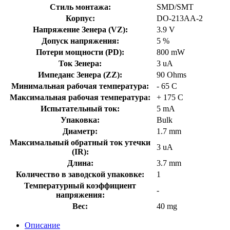
Стиль монтажа:
SMD/SMT
Корпус:
DO-213AA-2
Напряжение Зенера (VZ):
3.9 V
Допуск напряжения:
5 %
Потери мощности (PD):
800 mW
Ток Зенера:
3 uA
Импеданс Зенера (ZZ):
90 Ohms
Минимальная рабочая температура:
- 65 C
Максимальная рабочая температура:
+ 175 C
Испытательный ток:
5 mA
Упаковка:
Bulk
Диаметр:
1.7 mm
Максимальный обратный ток утечки
3 uA
(IR):
Длина:
3.7 mm
Количество в заводской упаковке:
1
Температурный коэффициент
-
напряжения:
Вес:
40 mg
Описание