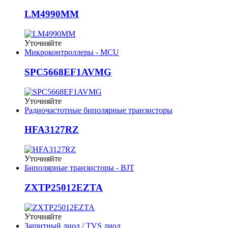
LM4990MM
Уточняйте
Микроконтроллеры - MCU
SPC5668EF1AVMG
Уточняйте
Радиочастотные биполярные транзисторы
HFA3127RZ
Уточняйте
Биполярные транзисторы - BJT
ZXTP25012EZTA
Уточняйте
Защитный диод / TVS диод