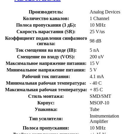
Производитель:
Analog Devices
Количество каналов:
1 Channel
Полоса пропускания (3 дБ):
10 MHz
Скорость нарастания (SR):
25 V/us
Коэффициент подавления синфазного
98 dB
сигнала:
Ток смещения на входе (IB):
5 nA
Смещение по входу (VOS):
200 uV
Максимальное напряжение питания:
15 V
Минимальное напряжение питания:
5 V
Рабочий ток питания:
4.1 mA
Минимальная рабочая температура:
- 40 C
Максимальная рабочая температура:
+ 85 C
Стиль монтажа:
SMD/SMT
Корпус:
MSOP-10
Упаковка:
Tube
Instrumentation
Тип усилителя:
Amplifier
Полоса пропускания:
10 MHz