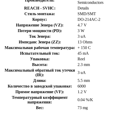
Производитель:
Semiconductors
REACH - SVHC:
Details
Стиль монтажа:
SMD/SMT
Корпус:
DO-214AC-2
Напряжение Зенера (VZ):
4.7 V
Потери мощности (PD):
3 W
Ток Зенера:
3 uA
Импеданс Зенера (ZZ):
13 Ohms
Максимальная рабочая температура:
+ 150 C
Испытательный ток:
45 mA
Упаковка:
Reel
Высота:
2.3 mm
Максимальный обратный ток утечки
3 uA
(IR):
Длина:
5.5 mm
Количество в заводской упаковке:
6000
Прямое напряжение (VF):
1.2 V
Температурный коэффициент
0.04 %/K
напряжения:
Вес:
73 mg