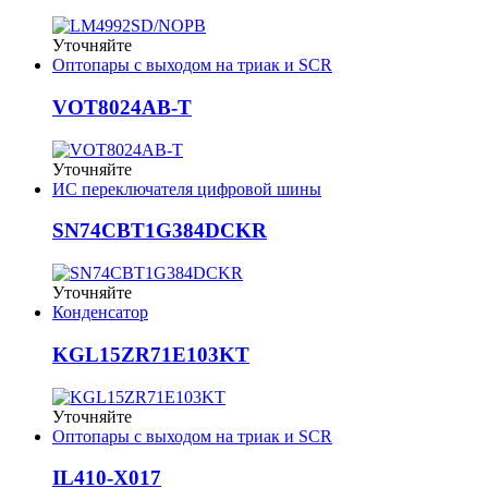
Уточняйте
Оптопары с выходом на триак и SCR
VOT8024AB-T
Уточняйте
ИС переключателя цифровой шины
SN74CBT1G384DCKR
Уточняйте
Конденсатор
KGL15ZR71E103KT
Уточняйте
Оптопары с выходом на триак и SCR
IL410-X017