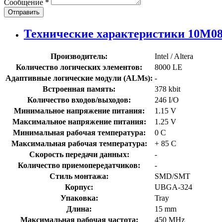
Сообщение
*
Отправить
Технические характеристики 10M
Производитель:
Intel / Altera
Количество логических элементов:
8000 LE
Адаптивные логические модули (ALMs):
-
Встроенная память:
378 kbit
Количество входов/выходов:
246 I/O
Минимальное напряжение питания:
1.15 V
Максимальное напряжение питания:
1.25 V
Минимальная рабочая температура:
0 C
Максимальная рабочая температура:
+ 85 C
Скорость передачи данных:
-
Количество приемопередатчиков:
-
Стиль монтажа:
SMD/SMT
Корпус:
UBGA-324
Упаковка:
Tray
Длина:
15 mm
Максимальная рабочая частота:
450 MHz