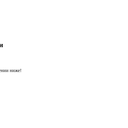
и
ении ниже!