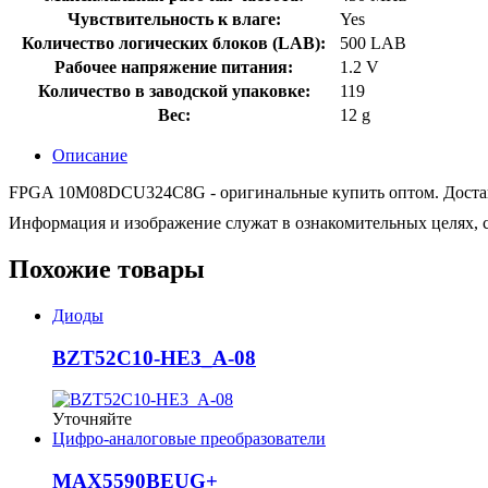
Чувствительность к влаге:
Yes
Количество логических блоков (LAB):
500 LAB
Рабочее напряжение питания:
1.2 V
Количество в заводской упаковке:
119
Вес:
12 g
Описание
FPGA 10M08DCU324C8G - оригинальные купить оптом. Доставка 
Информация и изображение служат в ознакомительных целях, с
Похожие товары
Диоды
BZT52C10-HE3_A-08
Уточняйте
Цифро-аналоговые преобразователи
MAX5590BEUG+