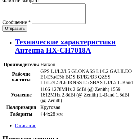
Файл не выбран!
Сообщение
*
Отправить
Технические характеристики
Антенна HX-CH7018A
Производитель:
Harxon
GPS L1/L2/L5 GLONASS L1/L2 GALILEO
Рабочие
E1/E5a/E5b BDS B1/B2/B3 QZSS
частоты
L1/L2/L5/L6 IRNSS L5 SBAS L1/L5 L-Band
1166-1278MHz 2.6dBi (@ Zenith) 1559-
Усиление
1612MHz 2.8dBi (@ Zenith) L-Band 1.5dBi
(@ Zenith)
Поляризация
Круговая
Габариты
¢44х28 мм
Описание
Похожие товары