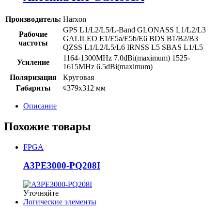
Производитель:
Harxon
GPS L1/L2/L5/L-Band GLONASS L1/L2/L3
Рабочие
GALILEO E1/E5a/E5b/E6 BDS B1/B2/B3
частоты
QZSS L1/L2/L5/L6 IRNSS L5 SBAS L1/L5
1164-1300MHz 7.0dBi(maximum) 1525-
Усиление
1615MHz 6.5dBi(maximum)
Поляризация
Круговая
Габариты
¢379х312 мм
Описание
Похожие товары
FPGA
A3PE3000-PQ208I
Уточняйте
Логические элементы