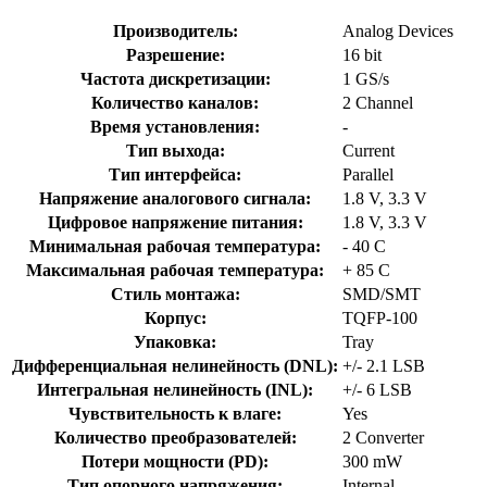
Производитель:
Analog Devices
Разрешение:
16 bit
Частота дискретизации:
1 GS/s
Количество каналов:
2 Channel
Время установления:
-
Тип выхода:
Current
Тип интерфейса:
Parallel
Напряжение аналогового сигнала:
1.8 V, 3.3 V
Цифровое напряжение питания:
1.8 V, 3.3 V
Минимальная рабочая температура:
- 40 C
Максимальная рабочая температура:
+ 85 C
Стиль монтажа:
SMD/SMT
Корпус:
TQFP-100
Упаковка:
Tray
Дифференциальная нелинейность (DNL):
+/- 2.1 LSB
Интегральная нелинейность (INL):
+/- 6 LSB
Чувствительность к влаге:
Yes
Количество преобразователей:
2 Converter
Потери мощности (PD):
300 mW
Тип опорного напряжения:
Internal