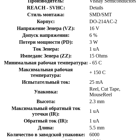
Производитель:
Vishay Semiconductors
REACH - SVHC:
Details
Стиль монтажа:
SMD/SMT
Корпус:
DO-214AC-2
Напряжение Зенера (VZ):
16 V
Допуск напряжения:
6 %
Потери мощности (PD):
3 W
Ток Зенера:
1 uA
Импеданс Зенера (ZZ):
15 Ohms
Минимальная рабочая температура:
- 65 C
Максимальная рабочая
+ 150 C
температура:
Испытательный ток:
25 mA
Reel, Cut Tape,
Упаковка:
MouseReel
Высота:
2.3 mm
Максимальный обратный ток
1 uA
утечки (IR):
Обратный ток (IR):
1 uA
Длина:
5.5 mm
Количество в заводской упаковке:
6000