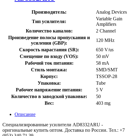
Производитель:
Analog Devices
Variable Gain
Тип усилителя:
Amplifiers
Количество каналов:
2 Channel
Произведение полосы пропускания и
120 MHz
усиления (GBP):
Скорость нарастания (SR):
650 V/us
Смещение по входу (VOS):
50 mV
Рабочий ток питания:
58 mA
Стиль монтажа:
SMD/SMT
Корпус:
TSSOP-28
Упаковка:
Tube
Рабочее напряжение питания:
5 V
Количество в заводской упаковке:
50
Вес:
403 mg
Описание
Специализированные усилители AD8332ARU -
оригинальные купить оптом. Доставка по России. Тел.: +7
(953) 340 71 39