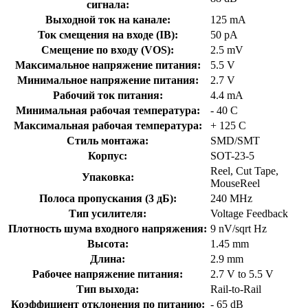
сигнала:
Выходной ток на канале:
125 mA
Ток смещения на входе (IB):
50 pA
Смещение по входу (VOS):
2.5 mV
Максимальное напряжение питания:
5.5 V
Минимальное напряжение питания:
2.7 V
Рабочий ток питания:
4.4 mA
Минимальная рабочая температура:
- 40 C
Максимальная рабочая температура:
+ 125 C
Стиль монтажа:
SMD/SMT
Корпус:
SOT-23-5
Reel, Cut Tape,
Упаковка:
MouseReel
Полоса пропускания (3 дБ):
240 MHz
Тип усилителя:
Voltage Feedback
Плотность шума входного напряжения:
9 nV/sqrt Hz
Высота:
1.45 mm
Длина:
2.9 mm
Рабочее напряжение питания:
2.7 V to 5.5 V
Тип выхода:
Rail-to-Rail
Коэффициент отклонения по питанию:
- 65 dB