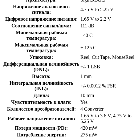
Напряжение аналогового
4.75 V to 5.25 V
сигнала:
Цифровое напряжение питания:
1.65 V to 2.2 V
Соотношение сигнал/шум:
111 dB
Минимальная рабочая
- 40 C
температура:
Максимальная рабочая
+ 125 C
температура:
Упаковка:
Reel, Cut Tape, MouseReel
Дифференциальная нелинейность
+/- 1 LSB
(DNL):
Высота:
1 mm
Интегральная нелинейность
+/- 0.0012 % FSR
(INL):
Длина:
10 mm
Чувствительность к влаге:
Yes
Количество преобразователей:
4 Converter
1.65 V to 3.6 V, 4.75 V to
Рабочее напряжение питания:
5.25 V
Потери мощности (PD):
420 mW
Потребление энергии:
275 mW