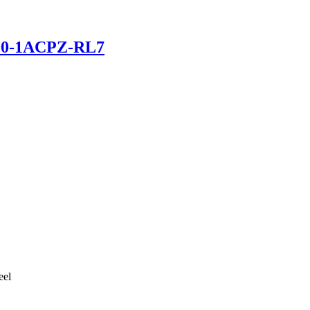
00-1ACPZ-RL7
eel