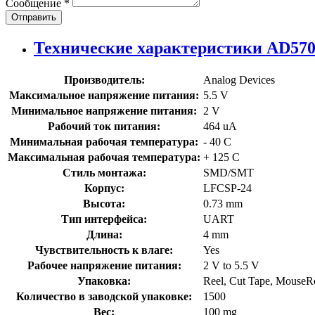
Сообщение
*
Отправить
Технические характеристики AD57
Производитель:
Analog Devices
Максимальное напряжение питания:
5.5 V
Минимальное напряжение питания:
2 V
Рабочий ток питания:
464 uA
Минимальная рабочая температура:
- 40 C
Максимальная рабочая температура:
+ 125 C
Стиль монтажа:
SMD/SMT
Корпус:
LFCSP-24
Высота:
0.73 mm
Тип интерфейса:
UART
Длина:
4 mm
Чувствительность к влаге:
Yes
Рабочее напряжение питания:
2 V to 5.5 V
Упаковка:
Reel, Cut Tape, MouseR
Количество в заводской упаковке:
1500
Вес:
100 mg