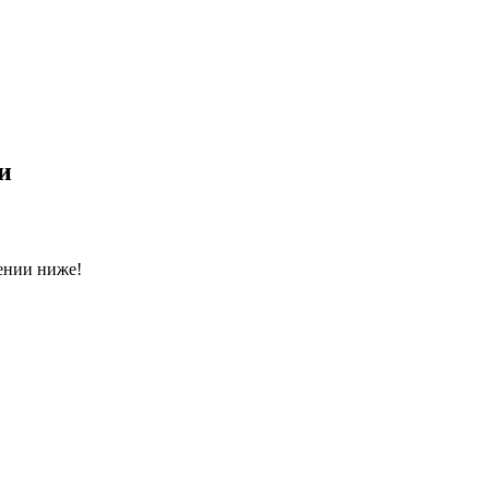
и
ении ниже!