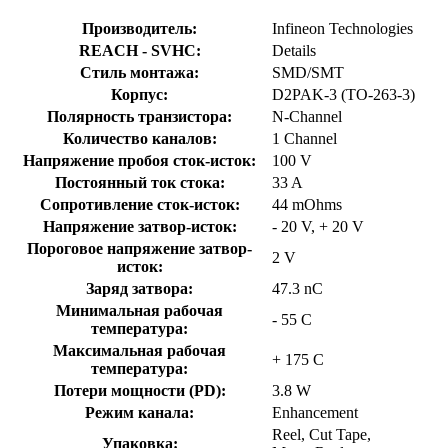
Производитель:
Infineon Technologies
REACH - SVHC:
Details
Стиль монтажа:
SMD/SMT
Корпус:
D2PAK-3 (TO-263-3)
Полярность транзистора:
N-Channel
Количество каналов:
1 Channel
Напряжение пробоя сток-исток:
100 V
Постоянный ток стока:
33 A
Сопротивление сток-исток:
44 mOhms
Напряжение затвор-исток:
- 20 V, + 20 V
Пороговое напряжение затвор-
2 V
исток:
Заряд затвора:
47.3 nC
Минимальная рабочая
- 55 C
температура:
Максимальная рабочая
+ 175 C
температура:
Потери мощности (PD):
3.8 W
Режим канала:
Enhancement
Reel, Cut Tape,
Упаковка: