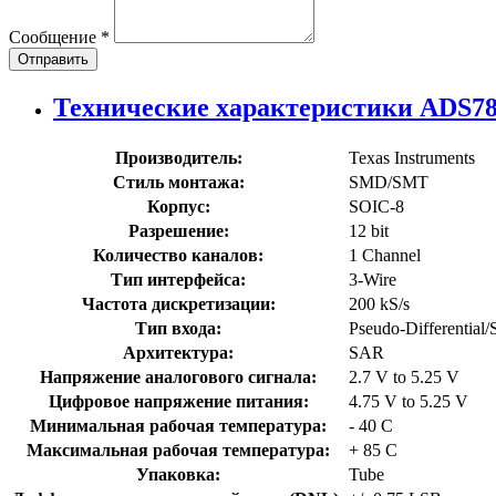
Сообщение
*
Отправить
Технические характеристики ADS7
Производитель:
Texas Instruments
Стиль монтажа:
SMD/SMT
Корпус:
SOIC-8
Разрешение:
12 bit
Количество каналов:
1 Channel
Тип интерфейса:
3-Wire
Частота дискретизации:
200 kS/s
Тип входа:
Pseudo-Differential
Архитектура:
SAR
Напряжение аналогового сигнала:
2.7 V to 5.25 V
Цифровое напряжение питания:
4.75 V to 5.25 V
Минимальная рабочая температура:
- 40 C
Максимальная рабочая температура:
+ 85 C
Упаковка:
Tube