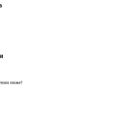
в
и
ении ниже!