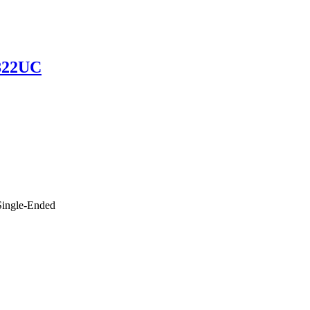
822UC
/Single-Ended