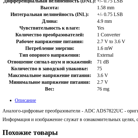
Дифференциальная нелинейность (DNL):
+/- 0.75 LSB
Высота:
1.58 mm
Интегральная нелинейность (INL):
+/- 0.75 LSB
Длина:
4.9 mm
Чувствительность к влаге:
Yes
Количество преобразователей:
1 Converter
Рабочее напряжение питания:
2.7 V to 3.6 V
Потребление энергии:
1.6 mW
Тип опорного напряжения:
External
Отношение сигнал-шум и искажений:
71 dB
Количество в заводской упаковке:
75
Максимальное напряжение питания:
3.6 V
Минимальное напряжение питания:
2.7 V
Вес:
76 mg
Описание
Аналого-цифровые преобразователи - ADC ADS7822UC - оригина
Информация и изображение служат в ознакомительных целях, с
Похожие товары