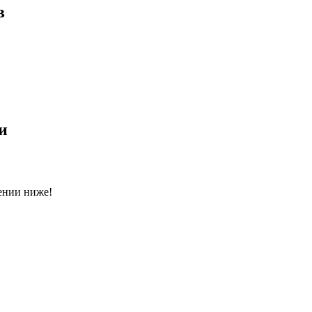
в
и
ении ниже!