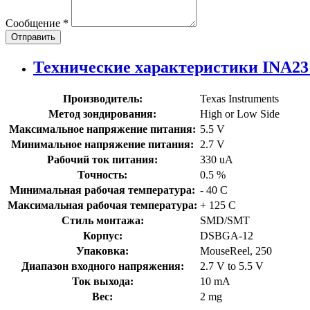
Сообщение
*
Отправить
Технические характеристики INA2
Производитель:
Texas Instruments
Метод зондирования:
High or Low Side
Максимальное напряжение питания:
5.5 V
Минимальное напряжение питания:
2.7 V
Рабочий ток питания:
330 uA
Точность:
0.5 %
Минимальная рабочая температура:
- 40 C
Максимальная рабочая температура:
+ 125 C
Стиль монтажа:
SMD/SMT
Корпус:
DSBGA-12
Упаковка:
MouseReel, 250
Диапазон входного напряжения:
2.7 V to 5.5 V
Ток выхода:
10 mA
Вес:
2 mg