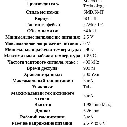
Microchip
Производитель:
Technology
Стиль монтажа:
SMD/SMT
Корпус:
SOIJ-8
Тип интерфейса:
2-Wire, I2C
Объем памяти:
64 kbit
Минимальное напряжение питания:
2.5 V
Максимальное напряжение питания:
6 V
Минимальная рабочая температура:
- 40 C
Максимальная рабочая температура:
+ 85 C
Частота тактового сигнала, макс.:
400 kHz
Время доступа:
900 ns
Хранение данных:
200 Year
Максимальный ток питания:
3 mA
Упаковка:
Tube
Максимальный ток активного
3 mA
чтения:
Высота:
1.98 mm (Max)
Длина:
5.26 mm
Рабочий ток питания:
3 mA
Рабочее напряжение питания:
2.5 V to 6 V