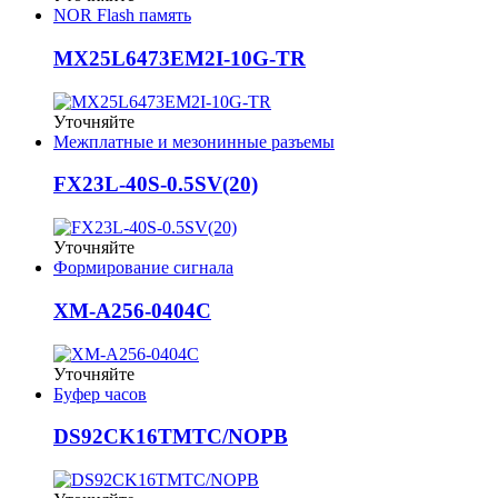
NOR Flash память
MX25L6473EM2I-10G-TR
Уточняйте
Межплатные и мезонинные разъемы
FX23L-40S-0.5SV(20)
Уточняйте
Формирование сигнала
XM-A256-0404C
Уточняйте
Буфер часов
DS92CK16TMTC/NOPB