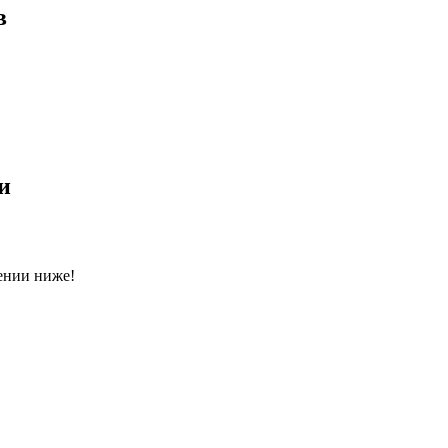
в
и
ении ниже!