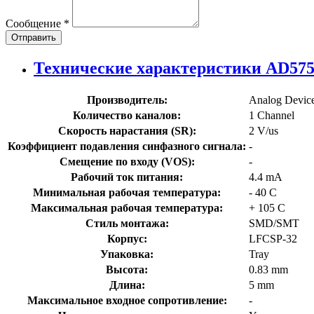
Сообщение
*
Отправить
Технические характеристики AD57
Производитель:
Analog Devic
Количество каналов:
1 Channel
Скорость нарастания (SR):
2 V/us
Коэффициент подавления синфазного сигнала:
-
Смещение по входу (VOS):
-
Рабочий ток питания:
4.4 mA
Минимальная рабочая температура:
- 40 C
Максимальная рабочая температура:
+ 105 C
Стиль монтажа:
SMD/SMT
Корпус:
LFCSP-32
Упаковка:
Tray
Высота:
0.83 mm
Длина:
5 mm
Максимальное входное сопротивление:
-