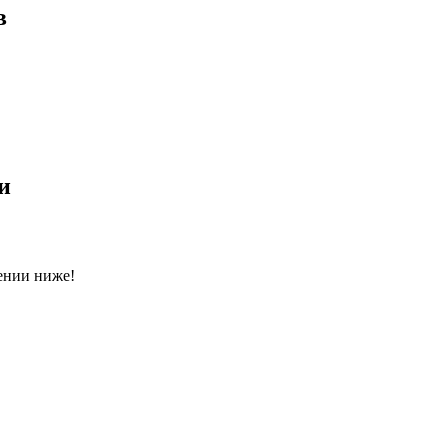
в
и
ении ниже!