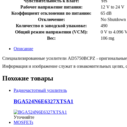
Чувствительность к влаге:
Yes
Рабочее напряжение питания:
12 V to 24 V
Коэффициент отклонения по питанию:
65 dB
Отключение:
No Shutdown
Количество в заводской упаковке:
490
Общий режим напряжения (VCM):
0 V to 4.096 
Вес:
106 mg
Описание
Специализированные усилители AD5750BCPZ - оригинальные куп
Информация и изображение служат в ознакомительных целях, с
Похожие товары
Радиочастотный усилитель
BGA524N6E6327XTSA1
Уточняйте
MOSFETs