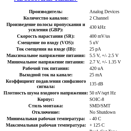
Производитель:
Analog Devices
Количество каналов:
2 Channel
Произведение полосы пропускания и
430 kHz
усиления (GBP):
Скорость нарастания (SR):
400 mV/us
Смещение по входу (VOS):
5 uV
Ток смещения на входе (IB):
25 pA
Максимальное напряжение питания:
5.5 V, +/- 2.5 V
Минимальное напряжение питания:
2.7 V, +/- 1.35 V
Рабочий ток питания:
420 uA
Выходной ток на канале:
25 mA
Коэффициент подавления синфазного
135 dB
сигнала:
Плотность шума входного напряжения:
50 nV/sqrt Hz
Корпус:
SOIC-8
Стиль монтажа:
SMD/SMT
Отключение:
No Shutdown
Минимальная рабочая температура:
- 40 C
Максимальная рабочая температура:
+ 125 C