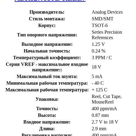
Производитель:
Analog Devices
Стиль монтажа:
SMD/SMT
Корпус:
TSOT-6
Series Precision
Тип опорного напряжения:
References
Выходное напряжение:
1.25 V
Начальная точность:
0.24 %
Температурный коэффициент:
3 PPM / C
Серия VREF - максимальное входное
18 V
напряжение::
Максимальный ток шунта:
5 mA
Минимальная рабочая температура:
- 40 C
Максимальная рабочая температура:
+ 125 C
Reel, Cut Tape,
Упаковка:
MouseReel
Точность:
400 ppm/mA
Высота:
0.87 mm
Входное напряжение:
2.7 V to 18 V
Длина:
2.9 mm
Регулировка нагрузки:
400 ppm/mA