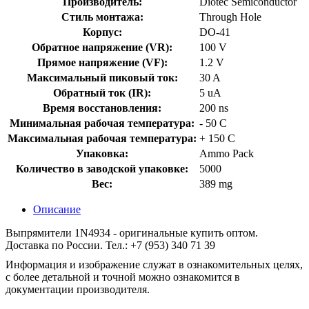
Производитель:
Diotec Semiconductor
Стиль монтажа:
Through Hole
Корпус:
DO-41
Обратное напряжение (VR):
100 V
Прямое напряжение (VF):
1.2 V
Максимальный пиковый ток:
30 A
Обратный ток (IR):
5 uA
Время восстановления:
200 ns
Минимальная рабочая температура:
- 50 C
Максимальная рабочая температура:
+ 150 C
Упаковка:
Ammo Pack
Количество в заводской упаковке:
5000
Вес:
389 mg
Описание
Выпрямители 1N4934 - оригинальные купить оптом.
Доставка по России. Тел.: +7 (953) 340 71 39
Информация и изображение служат в ознакомительных целях,
с более детальной и точной можно ознакомится в
документации производителя.