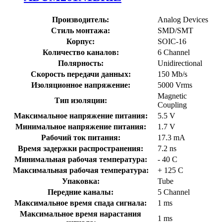
Производитель:
Analog Devices
Стиль монтажа:
SMD/SMT
Корпус:
SOIC-16
Количество каналов:
6 Channel
Полярность:
Unidirectional
Скорость передачи данных:
150 Mb/s
Изоляционное напряжение:
5000 Vrms
Magnetic
Тип изоляции:
Coupling
Максимальное напряжение питания:
5.5 V
Минимальное напряжение питания:
1.7 V
Рабочий ток питания:
17.3 mA
Время задержки распространения:
7.2 ns
Минимальная рабочая температура:
- 40 C
Максимальная рабочая температура:
+ 125 C
Упаковка:
Tube
Передние каналы:
5 Channel
Максимальное время спада сигнала:
1 ms
Максимальное время нарастания
1 ms