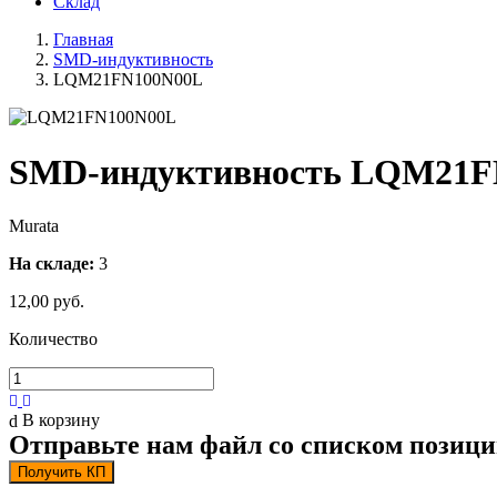
Склад
Главная
SMD-индуктивность
LQM21FN100N00L
SMD-индуктивность LQM21FN
Murata
На складе:
3
12,00 руб.
Количество
В корзину
Отправьте нам файл со списком позици
Получить КП