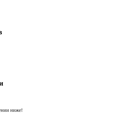
в
и
ении ниже!