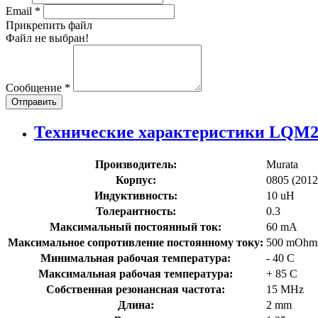
Email
*
Прикрепить файл
Файл не выбран!
Сообщение
*
Отправить
Технические характеристики LQM
Производитель:
Murata
Корпус:
0805 (2012
Индуктивность:
10 uH
Толерантность:
0.3
Максимальный постоянный ток:
60 mA
Максимальное сопротивление постоянному току:
500 mOhm
Минимальная рабочая температура:
- 40 C
Максимальная рабочая температура:
+ 85 C
Собственная резонансная частота:
15 MHz
Длина:
2 mm