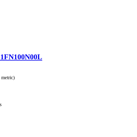
21FN100N00L
 metric)
s