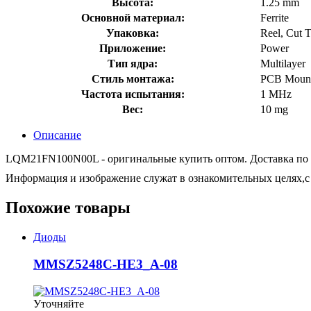
Высота:
1.25 mm
Основной материал:
Ferrite
Упаковка:
Reel, Cut 
Приложение:
Power
Тип ядра:
Multilayer
Стиль монтажа:
PCB Moun
Частота испытания:
1 MHz
Вес:
10 mg
Описание
LQM21FN100N00L - оригинальные купить оптом. Доставка по Рос
Информация и изображение служат в ознакомительных целях,с 
Похожие товары
Диоды
MMSZ5248C-HE3_A-08
Уточняйте