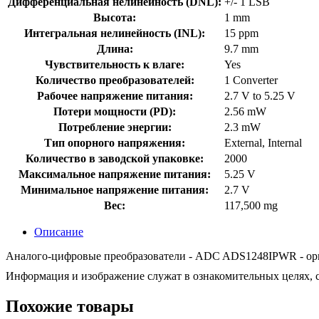
Дифференциальная нелинейность (DNL):
+/- 1 LSB
Высота:
1 mm
Интегральная нелинейность (INL):
15 ppm
Длина:
9.7 mm
Чувствительность к влаге:
Yes
Количество преобразователей:
1 Converter
Рабочее напряжение питания:
2.7 V to 5.25 V
Потери мощности (PD):
2.56 mW
Потребление энергии:
2.3 mW
Тип опорного напряжения:
External, Internal
Количество в заводской упаковке:
2000
Максимальное напряжение питания:
5.25 V
Минимальное напряжение питания:
2.7 V
Вес:
117,500 mg
Описание
Аналого-цифровые преобразователи - ADC ADS1248IPWR - ориги
Информация и изображение служат в ознакомительных целях, с
Похожие товары