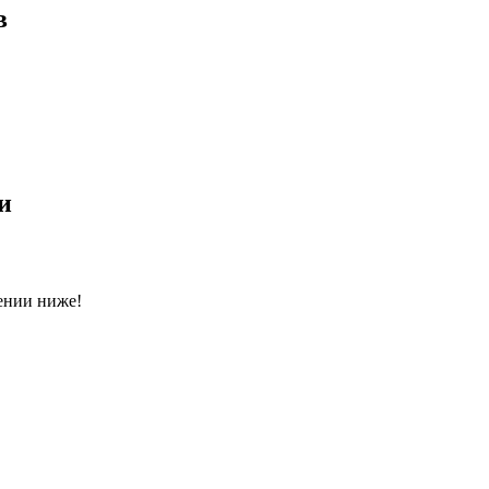
в
и
ении ниже!