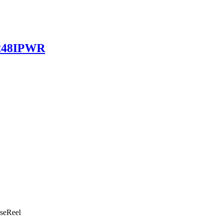
1248IPWR
seReel