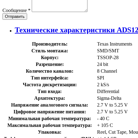
Сообщение
*
Отправить
Технические характеристики ADS
Производитель:
Texas Instruments
Стиль монтажа:
SMD/SMT
Корпус:
TSSOP-28
Разрешение:
24 bit
Количество каналов:
8 Channel
Тип интерфейса:
SPI
Частота дискретизации:
2 kS/s
Тип входа:
Differential
Архитектура:
Sigma-Delta
Напряжение аналогового сигнала:
2.7 V to 5.25 V
Цифровое напряжение питания:
2.7 V to 5.25 V
Минимальная рабочая температура:
- 40 C
Максимальная рабочая температура:
+ 105 C
Упаковка:
Reel, Cut Tape, Mou