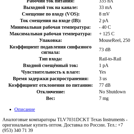
Рабочий ток питания:
335 nA
Выходной ток на канале:
33 mA
Смещение по входу (VOS):
8 mV
Ток смещения на входе (IB):
2 pA
Минимальная рабочая температура:
- 40 C
Максимальная рабочая температура:
+ 125 C
Упаковка:
MouseReel, 250
Коэффициент подавления синфазного
73 dB
сигнала:
Тип входа:
Rail-to-Rail
Входной смещённый ток:
1 pA
Чувствительность к влаге:
Yes
Время задержки распространения:
3 us
Коэффициент отклонения по питанию:
77 dB
Отключение:
No Shutdown
Вес:
7 mg
Описание
Аналоговые компараторы TLV7031DCKT Texas Instruments -
оригинальные купить оптом. Доставка по России. Тел.: +7
(953) 340 71 39