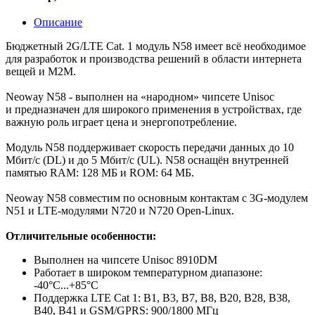
Описание
Бюджетный 2G/LTE Cat. 1 модуль N58 имеет всё необходимое
для разработок и производства решений в области интернета
вещей и M2M.
Neoway N58 - выполнен на «народном» чипсете Unisoc
и предназначен для широкого применения в устройствах, где
важную роль играет цена и энергопотребление.
Модуль N58 поддерживает скорость передачи данных до 10
Мбит/с (DL) и до 5 Мбит/с (UL). N58 оснащён внутренней
памятью RAM: 128 МБ и ROM: 64 МБ.
Neoway N58 совместим по основным контактам с 3G-модулем
N51 и LTE-модулями N720 и N720 Open-Linux.
Отличительные особенности:
Выполнен на чипсете Unisoc 8910DM
Работает в широком температурном диапазоне:
-40°C...+85°C
Поддержка LTE Cat 1: B1, B3, B7, B8, B20, B28, B38,
B40, B41 и GSM/GPRS: 900/1800 МГц