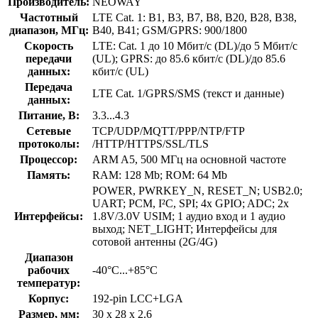
Производитель:
NEOWAY
Частотный
LTE Cat. 1: B1, B3, B7, B8, B20, B28, B38,
диапазон, МГц:
B40, B41; GSM/GPRS: 900/1800
Скорость
LTE: Cat. 1 до 10 Мбит/с (DL)/до 5 Мбит/с
передачи
(UL); GPRS: до 85.6 кбит/с (DL)/до 85.6
данных:
кбит/с (UL)
Передача
LTE Cat. 1/GPRS/SMS (текст и данные)
данных:
Питание, В:
3.3...4.3
Сетевые
TCP/UDP/MQTT/PPP/NTP/FTP
протоколы:
/HTTP/HTTPS/SSL/TLS
Процессор:
ARM A5, 500 МГц на основной частоте
Память:
RAM: 128 Mb; ROM: 64 Mb
POWER, PWRKEY_N, RESET_N; USB2.0;
UART; PCM, I²C, SPI; 4x GPIO; ADC; 2x
Интерфейсы:
1.8V/3.0V USIM; 1 аудио вход и 1 аудио
выход; NET_LIGHT; Интерфейсы для
сотовой антенны (2G/4G)
Диапазон
рабочих
-40°C...+85°C
температур:
Корпус:
192-pin LCC+LGA
Размер, мм:
30 х 28 x 2.6