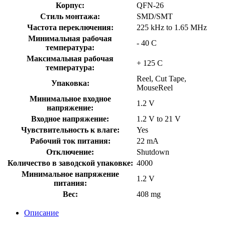
Корпус:
QFN-26
Стиль монтажа:
SMD/SMT
Частота переключения:
225 kHz to 1.65 MHz
Минимальная рабочая
- 40 C
температура:
Максимальная рабочая
+ 125 C
температура:
Reel, Cut Tape,
Упаковка:
MouseReel
Минимальное входное
1.2 V
напряжение:
Входное напряжение:
1.2 V to 21 V
Чувствительность к влаге:
Yes
Рабочий ток питания:
22 mA
Отключение:
Shutdown
Количество в заводской упаковке:
4000
Минимальное напряжение
1.2 V
питания:
Вес:
408 mg
Описание