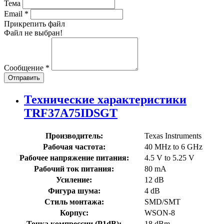
Тема
Email
*
Прикрепить файл
Файл не выбран!
Сообщение
*
Отправить
Технические характеристики
TRF37A75IDSGT
Производитель:
Texas Instruments
Рабочая частота:
40 MHz to 6 GHz
Рабочее напряжение питания:
4.5 V to 5.25 V
Рабочий ток питания:
80 mA
Усиление:
12 dB
Фигура шума:
4 dB
Стиль монтажа:
SMD/SMT
Корпус:
WSON-8
Точка компрессии (P1dB):
18 dBm