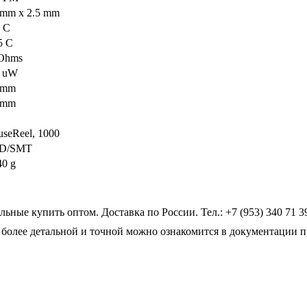
 mm x 2.5 mm
0 C
5 C
Ohms
0 uW
 mm
 mm
seReel, 1000
D/SMT
40 g
ные купить оптом. Доставка по России. Тел.: +7 (953) 340 71 3
более детальной и точной можно ознакомится в документации п