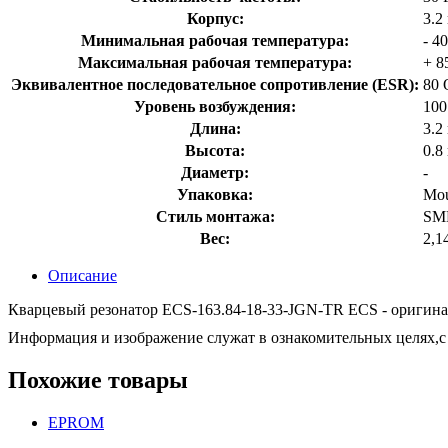
Корпус:
3.2
Минимальная рабочая температура:
- 4
Максимальная рабочая температура:
+ 8
Эквивалентное последовательное сопротивление (ESR):
80 
Уровень возбуждения:
10
Длина:
3.2
Высота:
0.8
Диаметр:
-
Упаковка:
Mou
Стиль монтажа:
SM
Вес:
2,1
Описание
Кварцевый резонатор ECS-163.84-18-33-JGN-TR ECS - оригиналь
Информация и изображение служат в ознакомительных целях,с 
Похожие товары
EPROM