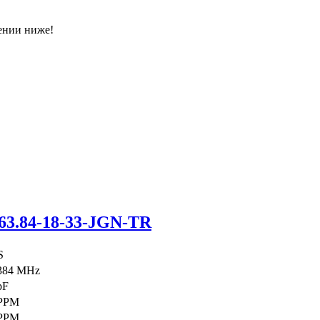
ении ниже!
63.84-18-33-JGN-TR
S
384 MHz
pF
 PPM
 PPM