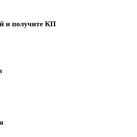
й и получите КП
в
и