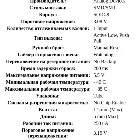
Производитель:
Analog Devices
Стиль монтажа:
SMD/SMT
Корпус:
SOIC-8
Пороговое напряжение:
3.08 V
Количество отслеживаемых входов:
1 Input
Active Low, Push-
Тип выхода:
Pull
Ручной сброс:
Manual Reset
Таймер сторожевого звена:
Watchdog
Переключение на резервное питание:
No Backup
Время задержки сброса:
200 ms
Максимальное напряжение питания:
5.5 V
Минимальная рабочая температура:
- 40 C
Максимальная рабочая температура:
+ 85 C
Упаковка:
Tube
Сигналы разрешения микросхемы:
No Chip Enable
Высота:
1.5 mm (Max)
Длина:
5 mm (Max)
Рабочий ток питания:
250 uA
Пороговое напряжение
3.15 V
перенапряжения: