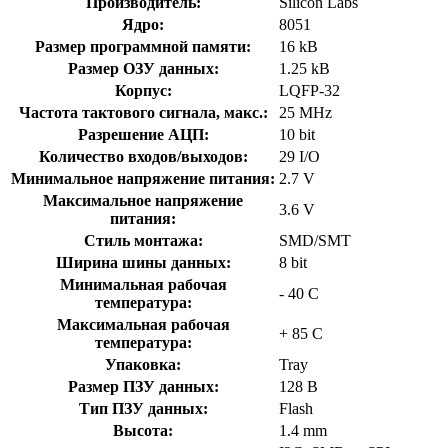
Производитель:
Silicon Labs
Ядро:
8051
Размер программной памяти:
16 kB
Размер ОЗУ данных:
1.25 kB
Корпус:
LQFP-32
Частота тактового сигнала, макс.:
25 MHz
Разрешение АЦП:
10 bit
Количество входов/выходов:
29 I/O
Минимальное напряжение питания:
2.7 V
Максимальное напряжение
3.6 V
питания:
Стиль монтажа:
SMD/SMT
Ширина шины данных:
8 bit
Минимальная рабочая
- 40 C
температура:
Максимальная рабочая
+ 85 C
температура:
Упаковка:
Tray
Размер ПЗУ данных:
128 B
Тип ПЗУ данных:
Flash
Высота:
1.4 mm