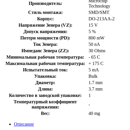
Microchip
Производитель:
Technology
Стиль монтажа:
SMD/SMT
Корпус:
DO-213AA-2
Напряжение Зенера (VZ):
15 V
Допуск напряжения:
5 %
Потери мощности (PD):
800 mW
Ток Зенера:
50 nA
Импеданс Зенера (ZZ):
30 Ohms
Минимальная рабочая температура:
- 65 C
Максимальная рабочая температура:
+ 175 C
Испытательный ток:
5 mA
Упаковка:
Bulk
Диаметр:
1.7 mm
Длина:
3.7 mm
Количество в заводской упаковке:
1
Температурный коэффициент
-
напряжения:
Вес:
40 mg
Описание